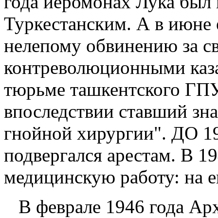
года иеромонах Лука был
Туркестанским. А в июне 
нелепому обвинению за св
контреволюционными каза
тюрьме ташкентского ГПУ
впоследствии ставший зн
гнойной хирургии". ДО 19
подвергался арестам. В 1
медицинскую работу: на е
В феврале 1946 года Арх