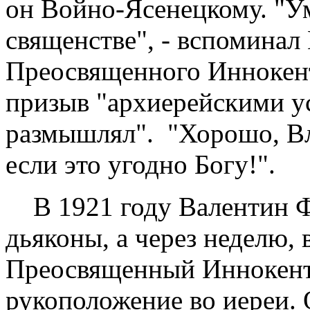
он Войно-Ясенецкому. "У
священстве", - вспоминал 
Преосвященного Иннокент
призыв "архиерейскими у
размышлял". "Хорошо, Вл
если это угодно Богу!".
В 1921 году Валентин Ф
дьяконы, а через неделю, 
Преосвященный Иннокент
рукоположение во иереи.