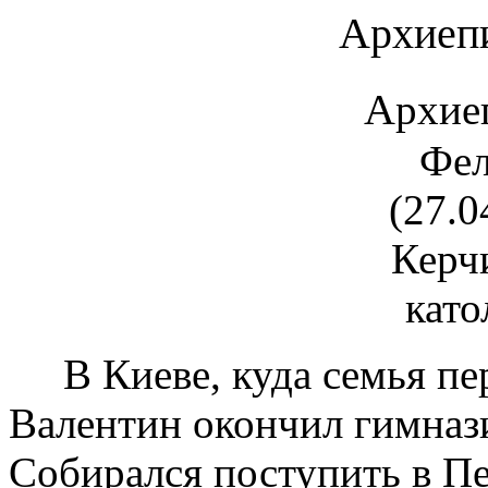
Архиеп
А
рхие
Фел
(27.0
Керчи
като
В Киеве, куда семья пер
Валентин окончил гимназ
Собирался поступить в П