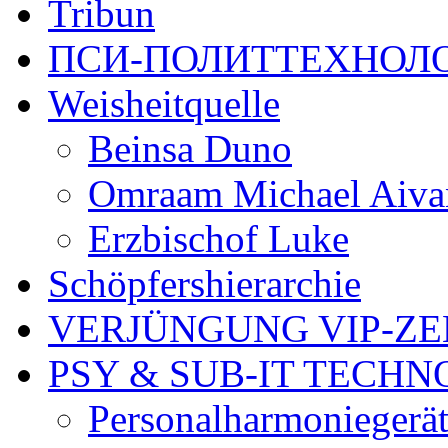
Tribun
ПСИ-ПОЛИТТЕХНОЛ
Weisheitquelle
Beinsa Duno
Omraam Michael Aiv
Erzbischof Luke
Schöpfershierarchie
VERJÜNGUNG VIP-Z
PSY & SUB-IT TECH
Personalharmoniegerä