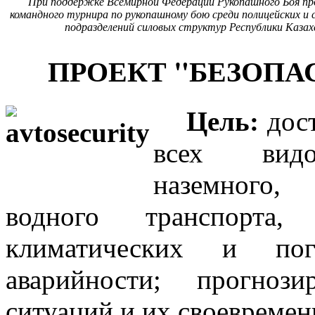
При поддержке Всемирной Федерации Рукопашного Боя пр
командного турнира по рукопашному бою среди полицейских и 
подразделений силовых структур Республики Казахс
ПРОЕКТ "БЕЗОПА
Цель:
дост
всех видо
наземного
водного транспорта,
климатических и пог
аварийности; прогноз
ситуаций и их своевремен