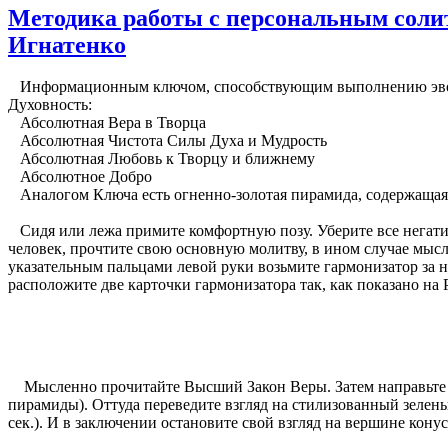
Методика работы с персональным соли
Игнатенко
Информационным ключом, способствующим выполнению эволюц
Духовность:
Абсолютная Вера в Творца
Абсолютная Чистота Силы Духа и Мудрость
Абсолютная Любовь к Творцу и ближнему
Абсолютное Добро
Аналогом Ключа есть огненно-золотая пирамида, содержащая
Сидя или лежа примите комфортную позу. Уберите все негати
человек, прочтите свою основную молитву, в ином случае мыс
указательным пальцами левой руки возьмите гармонизатор за н
расположите две карточки гармонизатора так, как показано на
Мысленно прочитайте Высший Закон Веры. Затем направьте взг
пирамиды). Оттуда переведите взгляд на стилизованный зеленый
сек.). И в заключении остановите свой взгляд на вершине конуса