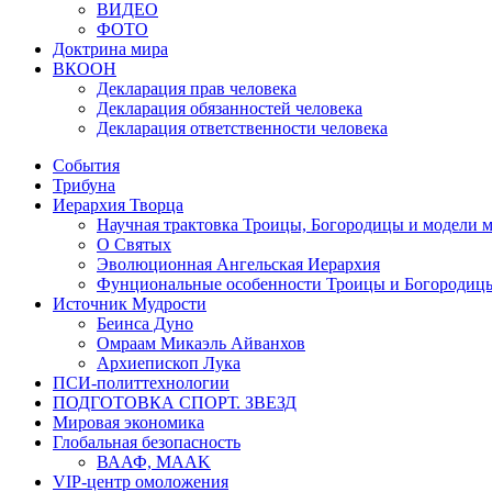
ВИДЕО
ФОТО
Доктрина мира
ВКООН
Декларация прав человека
Декларация обязанностей человека
Декларация ответственности человека
События
Трибуна
Иерархия Творца
Научная трактовка Троицы, Богородицы и модели 
О Святых
Эволюционная Ангельская Иерархия
Фунциональные особенности Троицы и Богородиц
Источник Мудрости
Беинса Дуно
Омраам Микаэль Айванхов
Архиепископ Лука
ПСИ-политтехнологии
ПОДГОТОВКА СПОРТ. ЗВЕЗД
Мировая экономика
Глобальная безопасность
ВААФ, MAAK
VIP-центр омоложения