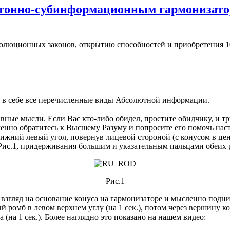
тонно-субинформационным гармонизато
ионных законов, открытию способностей и приобретения 100
 в себе все перечисленные виды Абсолютной информации.
вные мысли. Если Вас кто-либо обидел, простите обидчику, и
ленно обратитесь к Высшему Разуму и попросите его помочь нас
ижний левый угол, повернув лицевой стороной (с конусом в цент
 Рис.1, придерживания большим и указательным пальцами обеих 
Рис.1
ляд на основание конуса на гармонизаторе и мысленно подними
 ромб в левом верхнем углу (на 1 сек.), потом через вершину ко
 (на 1 сек.). Более наглядно это показано на нашем видео: